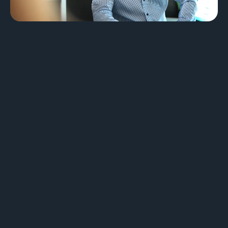
Design & Identité graphique
Création de sites web
Création de contenu & storytelling
Marketing
Marketing 360°
Référencement (SEO/GEO)
Publicité en ligne (SEA/SMA)
Social Media Marketing (SMM)
Marketing par e-mail
Applications
Applications web
CMS - Systèmes de gestion de contenus