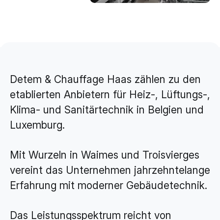
Brand Design & Grafik
Websites
Content-Kreation & Storytelling
Marketing
Detem & Chauffage Haas zählen zu den
360° Marketing
etablierten Anbietern für Heiz-, Lüftungs-,
Search-Marketing (SEO/GEO)
Klima- und Sanitärtechnik in Belgien und
Online Werbung (SEA/SMA)
Luxemburg.
Social Media Marketing (SMM)
E-Mail Marketing
Mit Wurzeln in Waimes und Troisvierges
vereint das Unternehmen jahrzehntelange
Applications
Erfahrung mit moderner Gebäudetechnik.
Web-Applikationen
CMS - Content Management System
Das Leistungsspektrum reicht von