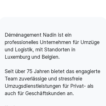
Brand Design & Grafik
Websites
Content-Kreation & Storytelling
Marketing
Déménagement Nadin ist ein
360° Marketing
professionelles Unternehmen für Umzüge
Search-Marketing (SEO/GEO)
und Logistik, mit Standorten in
Online Werbung (SEA/SMA)
Luxemburg und Belgien.
Social Media Marketing (SMM)
Seit über 75 Jahren bietet das engagierte
E-Mail Marketing
Team zuverlässige und stressfreie
Umzugsdienstleistungen für Privat- als
Applications
auch für Geschäftskunden an.
Web-Applikationen
CMS - Content Management System