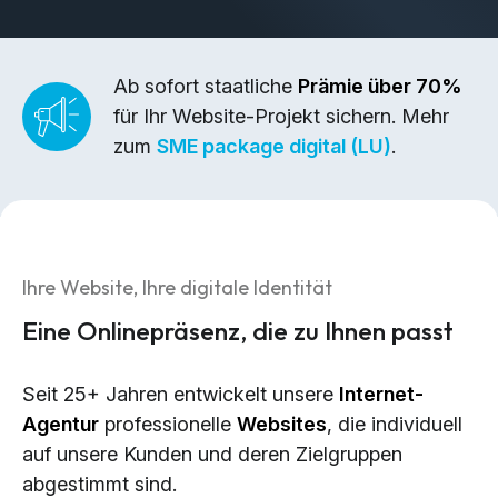
Brand Design & Grafik
Websites
Content-Kreation & Storytelling
Ab sofort staatliche
Prämie über 70%
für Ihr Website-Projekt sichern. Mehr
Marketing
zum
SME package digital (LU)
.
360° Marketing
Search-Marketing (SEO/GEO)
Online Werbung (SEA/SMA)
Ihre Website, Ihre digitale Identität
Social Media Marketing (SMM)
Eine Onlinepräsenz, die zu Ihnen passt
E-Mail Marketing
Seit 25+ Jahren entwickelt unsere
Internet-
Applications
Agentur
professionelle
Websites
, die individuell
Web-Applikationen
auf unsere Kunden und deren Zielgruppen
CMS - Content Management System
abgestimmt sind.