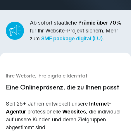
Brand Design & Grafik
Websites
Content-Kreation & Storytelling
Ab sofort staatliche
Prämie über 70%
für Ihr Website-Projekt sichern. Mehr
Marketing
zum
SME package digital (LU)
.
360° Marketing
Search-Marketing (SEO/GEO)
Online Werbung (SEA/SMA)
Ihre Website, Ihre digitale Identität
Social Media Marketing (SMM)
Eine Onlinepräsenz, die zu Ihnen passt
E-Mail Marketing
Seit 25+ Jahren entwickelt unsere
Internet-
Applications
Agentur
professionelle
Websites
, die individuell
Web-Applikationen
auf unsere Kunden und deren Zielgruppen
CMS - Content Management System
abgestimmt sind.