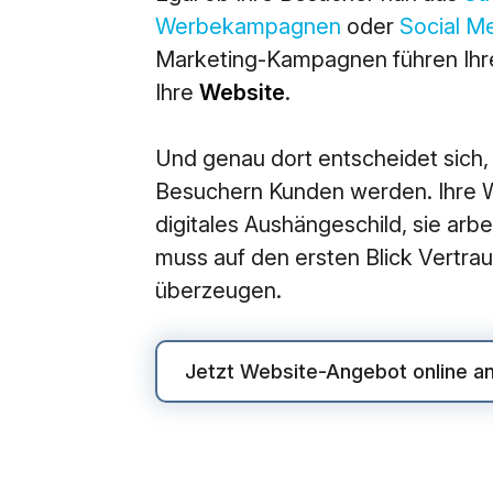
Werbekampagnen
oder
Social M
M
Marketing-Kampagnen führen Ihre
360° M
Ihre
Website
.
Search
Und genau dort entscheidet sich,
Online
Besuchern Kunden werden. Ihre We
Social
digitales Aushängeschild, sie arbei
E-Mail
muss auf den ersten Blick Vertr
überzeugen.
Jetzt Website-Angebot online a