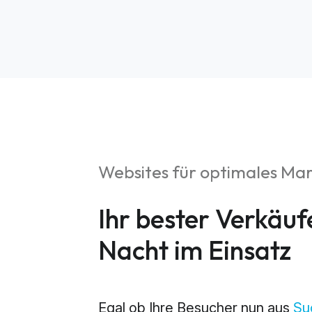
Websites für optimales Ma
S
Ihr bester Verkäuf
Market
Nacht im Einsatz
Web An
Egal ob Ihre Besucher nun aus
Su