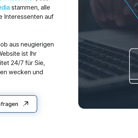
edia
stammen, alle
arketing
Applications
 Interessenten auf
arketing
Web-Applikationen
-Marketing (SEO/GEO)
CMS - Content Manag
 ob aus neugierigen
 Werbung (SEA/SMA)
Cloud Services
bsite ist Ihr
 Media Marketing (SMM)
KI-Lösungen
tet 24/7 für Sie,
 Marketing
auen wecken und
nfragen