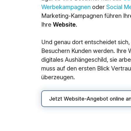
Werbekampagnen
oder
Social M
M
Marketing-Kampagnen führen Ihre
360° M
Ihre
Website
.
Search
Und genau dort entscheidet sich,
Online
Besuchern Kunden werden. Ihre We
Social
digitales Aushängeschild, sie arbei
E-Mail
muss auf den ersten Blick Vertr
überzeugen.
Jetzt Website-Angebot online a