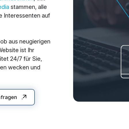
edia
stammen, alle
arketing
Applications
 Interessenten auf
arketing
Web-Applikationen
-Marketing (SEO/GEO)
CMS - Content Manag
 ob aus neugierigen
 Werbung (SEA/SMA)
Cloud Services
bsite ist Ihr
 Media Marketing (SMM)
KI-Lösungen
tet 24/7 für Sie,
 Marketing
auen wecken und
nfragen