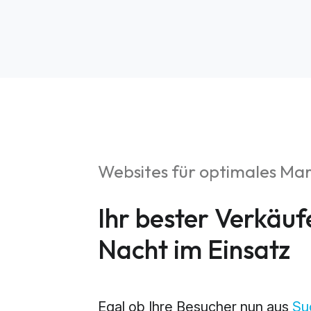
Websites für optimales Ma
S
Ihr bester Verkäuf
Market
Nacht im Einsatz
Web An
Egal ob Ihre Besucher nun aus
Su