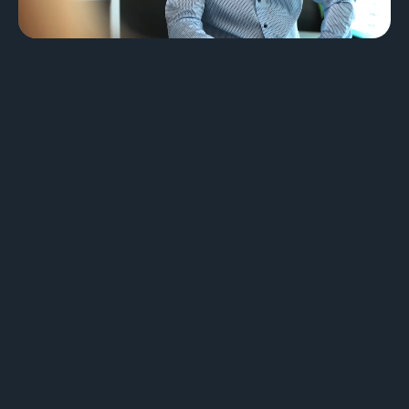
Brand Design & Grafik
Websites
Content-Kreation & Storytelling
Marketing
360° Marketing
Search-Marketing (SEO/GEO)
Online Werbung (SEA/SMA)
Social Media Marketing (SMM)
E-Mail Marketing
Applications
Web-Applikationen
CMS - Content Management System