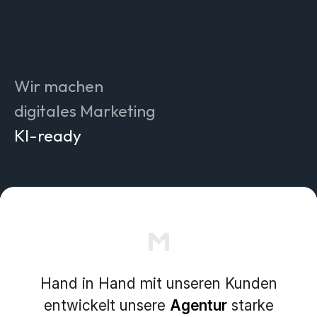
ansprechend
effizienter
innovativ
verständlich
Wir machen
authentisch
digitales Marketing
KI-ready
messbar
nachhaltig
zukunftstauglich
simpler
Hand in Hand mit unseren Kunden
entwickelt unsere
Agentur
starke