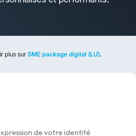
r plus sur
SME package digital (LU)
.
expression de votre identité