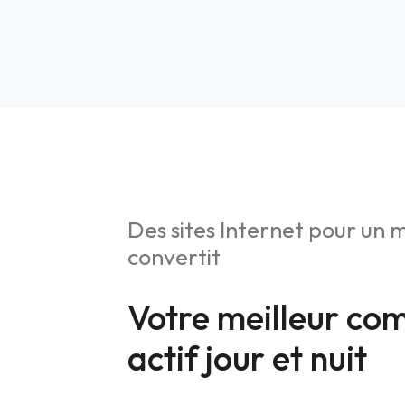
Des sites Internet pour un 
convertit
S
Stratég
Votre meilleur co
Web An
actif jour et nuit