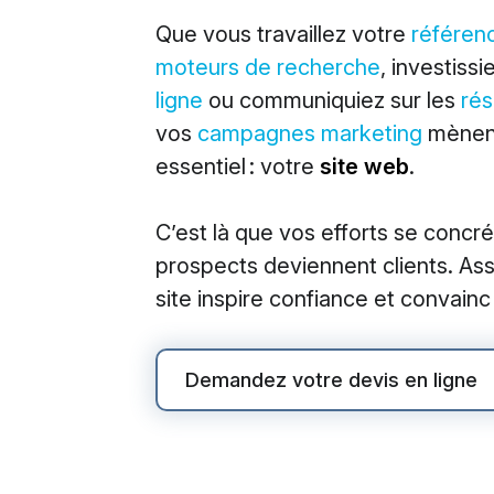
M
Que vous travaillez votre
référen
moteurs de recherche
, investiss
Market
ligne
ou communiquiez sur les
rés
Référe
vos
campagnes marketing
mènent
Publici
essentiel : votre
site web
.
Social
C’est là que vos efforts se concré
Market
prospects deviennent clients. As
site inspire confiance et convainc
Demandez votre devis en ligne