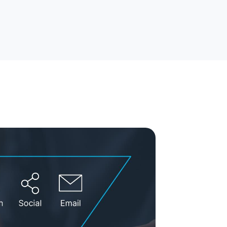
hique
torytelling