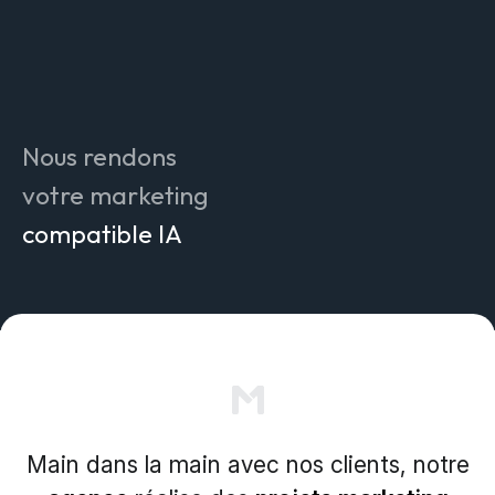
attrayant
efficace
innovant
compréhensible
Nous rendons
authentique
votre marketing
compatible IA
mesurable
durable
pérenne
simple
Main dans la main avec nos clients, notre