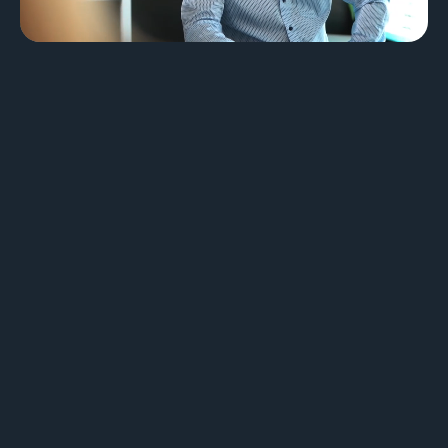
Design & Identité graphique
Création de sites web
Création de contenu & storytelling
Marketing
Marketing 360°
Référencement (SEO/GEO)
Publicité en ligne (SEA/SMA)
Social Media Marketing (SMM)
Marketing par e-mail
Applications
Applications web
CMS - Systèmes de gestion de contenus