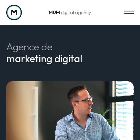
MUM
digital agency
Passer au contenu
Agence de
marketing digital
Strategy
Stratégie marketing
Web Analytics & Reporting
Creation