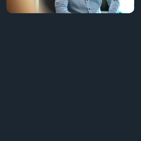
Design & Identité graphique
Création de sites web
Création de contenu & storytelling
Marketing
Marketing 360°
Référencement (SEO/GEO)
Publicité en ligne (SEA/SMA)
Social Media Marketing (SMM)
Marketing par e-mail
Applications
Applications web
CMS - Systèmes de gestion de contenus